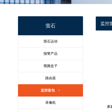
监控
萤石
萤石运动
报警产品
视频盒子
路由器
监控套包
>
录像机
家