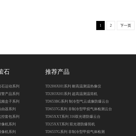
1
2
下一页
萤石
推荐产品
萤石运动系列
TD2H6XH1系列 耐高温测温热像仪
报警产品系列
TD2H3XH1系列 超高温测温筒机
视频盒子系列
TD653BG系列 制冷型气云成像防爆云台
路由器系列
TD6537G系列 非制冷型甲烷气体检测云台
监控套包系列
TD65XXT系列 316双光谱防爆云台
录像机系列
TD25XXT系列 双光谱防爆筒机
摄像机系列
TD6537G系列 非制冷型甲烷气体检测